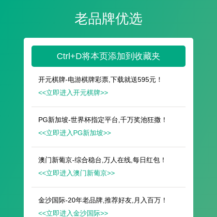
遥想公瑾当年，小乔初嫁了，雄姿英发。
羽扇纶巾，谈笑间，樯橹灰飞烟灭。
故国神游，多情应笑我，早生华发。
人生如梦，一尊还酹江月。